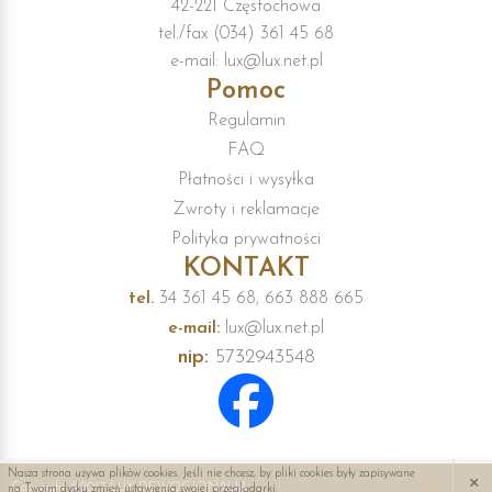
42-221 Częstochowa
tel./fax (034) 361 45 68
e-mail: lux@lux.net.pl
Pomoc
Regulamin
FAQ
Płatności i wysyłka
Zwroty i reklamacje
Polityka prywatności
KONTAKT
tel.
34 361 45 68, 663 888 665
e-mail:
lux@lux.net.pl
nip:
5732943548
×
Nasza strona używa plików cookies. Jeśli nie chcesz, by pliki cookies były zapisywane
Copyright ©2017 LUX DEWOCJONALIA
na Twoim dysku zmień ustawienia swojej przeglądarki.