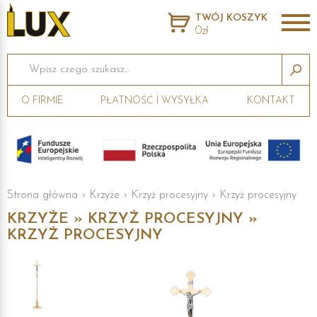
TWÓJ KOSZYK
0zł
Wpisz czego szukasz...
O FIRMIE
PŁATNOŚĆ I WYSYŁKA
KONTAKT
Strona główna
›
Krzyże
›
Krzyż procesyjny
›
Krzyż procesyjny
KRZYŻE » KRZYŻ PROCESYJNY »
KRZYŻ PROCESYJNY