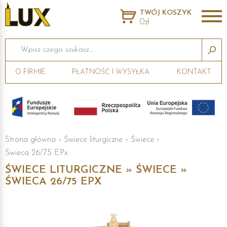
TWÓJ KOSZYK
0zł
Wpisz czego szukasz...
O FIRMIE
PŁATNOŚĆ I WYSYŁKA
KONTAKT
Strona główna
›
Świece liturgiczne
›
Świece
›
Świeca 26/75 EPx
ŚWIECE LITURGICZNE » ŚWIECE »
ŚWIECA 26/75 EPX