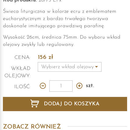
Kod produktu:
26/75 EPx
Świeca liturgiczna w kolorze ecru z emblematem
eucharystycznym z bardzo trwałego tworzywa
doskonale imitującego prawdziwą parafinę.
Wysokość 26cm, średnica 75mm. Do wyboru wkład
olejowy zwykły lub regulowany.
156
zł
CENA:
WKŁAD
OLEJOWY:
szt.
ILOŚĆ:
DODAJ DO KOSZYKA
ZOBACZ RÓWNIEŻ