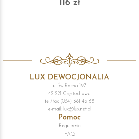
116 zł
LUX DEWOCJONALIA
ul.Św.Rocha 197
42-221 Częstochowa
tel./fax (034) 361 45 68
e-mail: lux@lux.net.pl
Pomoc
Regulamin
FAQ