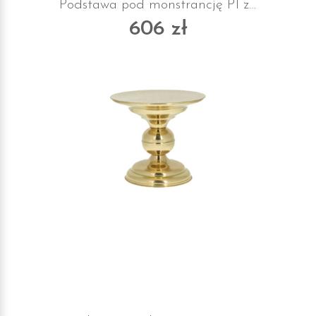
Podstawa pod monstrancję P1 z suknem
606 zł