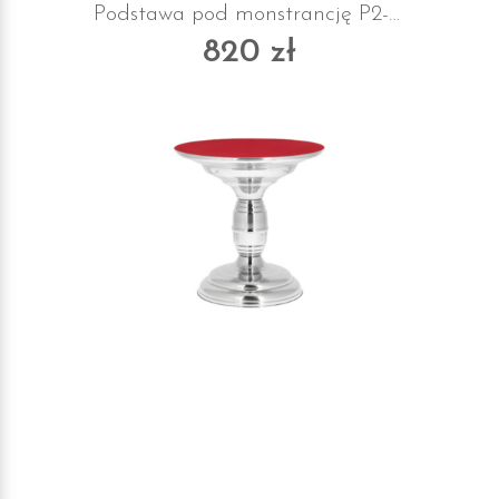
Podstawa pod monstrancję P2-B z suknem
820 zł