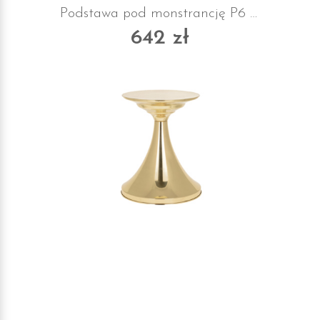
Podstawa pod monstrancję P6 z suknem
642 zł