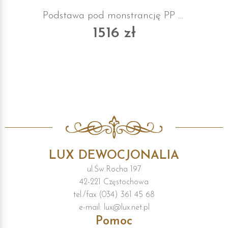
Podstawa pod monstrancję PP z suknem chromowana
1516 zł
LUX DEWOCJONALIA
ul.Św.Rocha 197
42-221 Częstochowa
tel./fax (034) 361 45 68
e-mail: lux@lux.net.pl
Pomoc