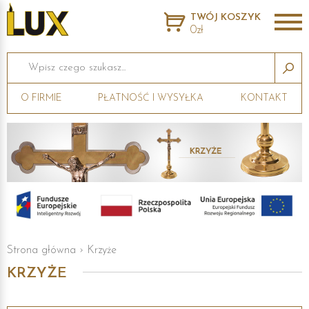
TWÓJ KOSZYK
0zł
Wpisz czego szukasz...
O FIRMIE
PŁATNOŚĆ I WYSYŁKA
KONTAKT
Strona główna
›
Krzyże
KRZYŻE