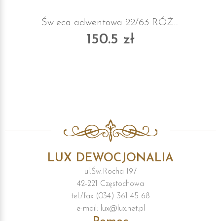
Świeca adwentowa 22/63 RÓŻOWA
150.5 zł
LUX DEWOCJONALIA
ul.Św.Rocha 197
42-221 Częstochowa
tel./fax (034) 361 45 68
e-mail: lux@lux.net.pl