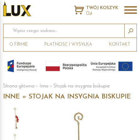
TWÓJ KOSZYK
0zł
Wpisz czego szukasz...
O FIRMIE
PŁATNOŚĆ I WYSYŁKA
KONTAKT
Strona główna
›
Inne
›
Stojak na insygnia biskupie
INNE » STOJAK NA INSYGNIA BISKUPIE