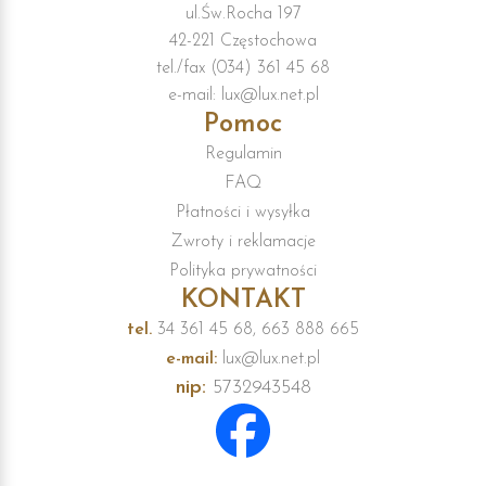
ul.Św.Rocha 197
42-221 Częstochowa
tel./fax (034) 361 45 68
e-mail: lux@lux.net.pl
Pomoc
Regulamin
FAQ
Płatności i wysyłka
Zwroty i reklamacje
Polityka prywatności
KONTAKT
tel.
34 361 45 68, 663 888 665
e-mail:
lux@lux.net.pl
nip:
5732943548