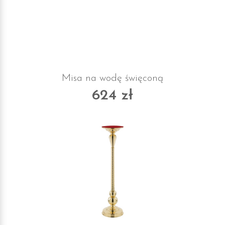
Misa na wodę święconą
624 zł