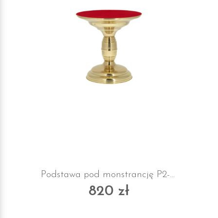
Podstawa pod monstrancję P2-B z suknem
820 zł