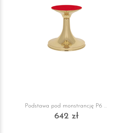
Podstawa pod monstrancję P6 z suknem
642 zł