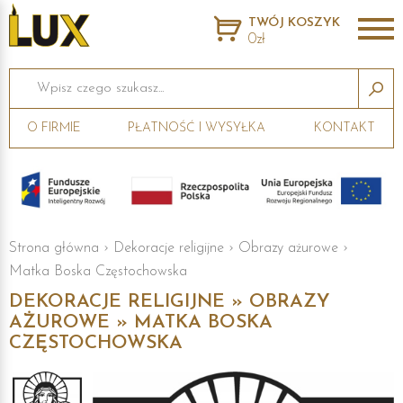
TWÓJ KOSZYK
0zł
Wpisz czego szukasz...
O FIRMIE
PŁATNOŚĆ I WYSYŁKA
KONTAKT
Strona główna
›
Dekoracje religijne
›
Obrazy ażurowe
›
Matka Boska Częstochowska
DEKORACJE RELIGIJNE » OBRAZY
AŻUROWE » MATKA BOSKA
CZĘSTOCHOWSKA