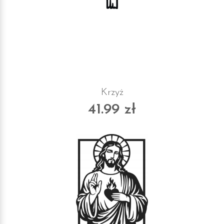
Krzyż
41.99 zł